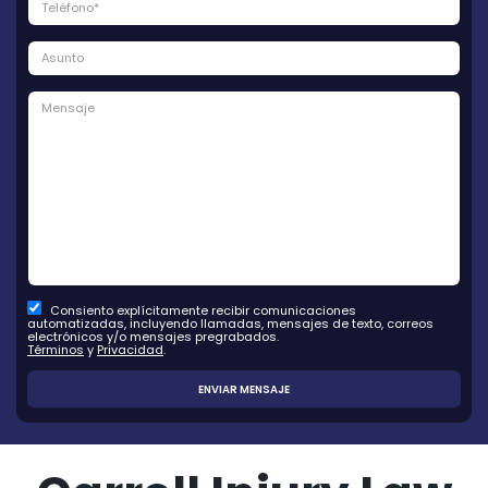
Consiento explícitamente recibir comunicaciones
automatizadas, incluyendo llamadas, mensajes de texto, correos
electrónicos y/o mensajes pregrabados.
Términos
y
Privacidad
.