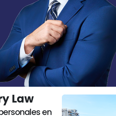
ury Law
personales en