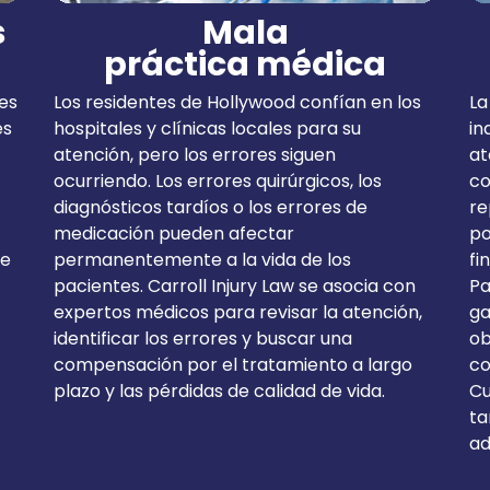
s
Mala
práctica médica
tes
Los residentes de Hollywood confían en los
La
es
hospitales y clínicas locales para su
in
atención, pero los errores siguen
at
ocurriendo. Los errores quirúrgicos, los
co
diagnósticos tardíos o los errores de
re
medicación pueden afectar
po
de
permanentemente a la vida de los
fi
pacientes. Carroll Injury Law se asocia con
Pa
expertos médicos para revisar la atención,
ga
identificar los errores y buscar una
ob
compensación por el tratamiento a largo
co
plazo y las pérdidas de calidad de vida.
Cu
ta
ad