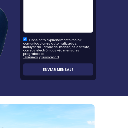
Consiento explícitamente recibir
comunicaciones automatizadas,
incluyendo llamadas, mensajes de texto,
correos electrónicos y/o mensajes
pregrabados.
Términos
y
Privacidad
.