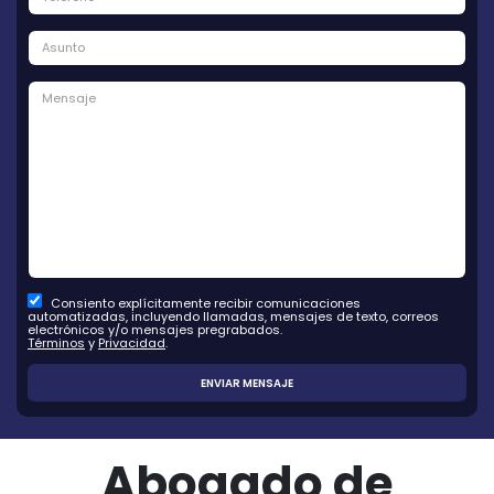
Consiento explícitamente recibir comunicaciones
automatizadas, incluyendo llamadas, mensajes de texto, correos
electrónicos y/o mensajes pregrabados.
Términos
y
Privacidad
.
Abogado de