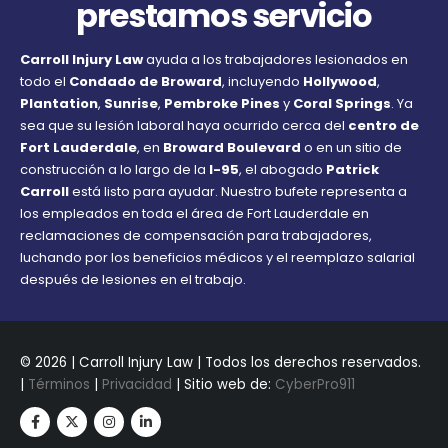
prestamos servicio
Carroll Injury Law
ayuda a los trabajadores lesionados en
todo el
Condado de Broward
, incluyendo
Hollywood
,
Plantation
,
Sunrise
,
Pembroke Pines
y
Coral Springs
. Ya
sea que su lesión laboral haya ocurrido cerca del
centro de
Fort Lauderdale
, en
Broward Boulevard
o en un sitio de
construcción a lo largo de la
I-95
, el abogado
Patrick
Carroll
está listo para ayudar. Nuestro bufete representa a
los empleados en toda el área de Fort Lauderdale en
reclamaciones de compensación para trabajadores,
luchando por los beneficios médicos y el reemplazo salarial
después de lesiones en el trabajo.
© 2026 | Carroll Injury Law | Todos los derechos reservados.
|
Términos
|
Privacidad
| Sitio web de:
CyberPro911