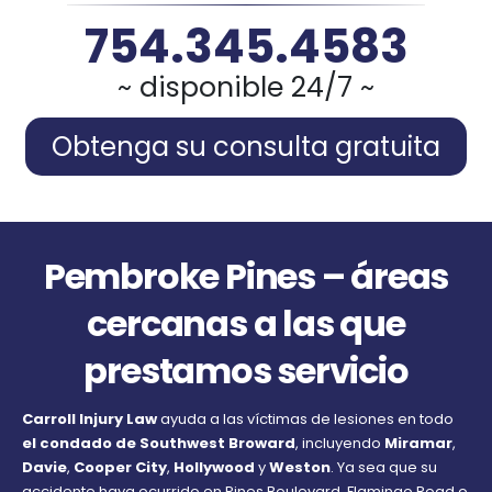
754.345.4583
~ disponible 24/7 ~
Obtenga su consulta gratuita
Pembroke Pines – áreas
cercanas a las que
prestamos servicio
Carroll Injury Law
ayuda a las víctimas de lesiones en todo
el condado de Southwest Broward
, incluyendo
Miramar
,
Davie
,
Cooper City
,
Hollywood
y
Weston
. Ya sea que su
accidente haya ocurrido en
Pines Boulevard
,
Flamingo Road
o