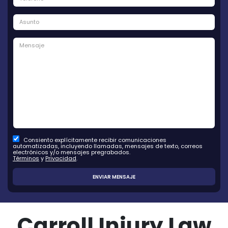
Consiento explícitamente recibir comunicaciones
automatizadas, incluyendo llamadas, mensajes de texto, correos
electrónicos y/o mensajes pregrabados.
Términos
y
Privacidad
.
Carroll Injury Law