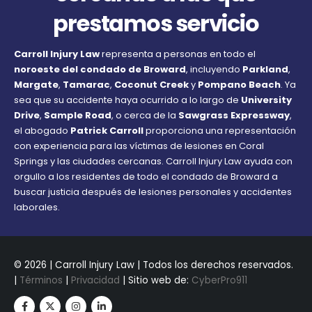
prestamos servicio
Carroll Injury Law
representa a personas en todo el
noroeste del condado de Broward
, incluyendo
Parkland
,
Margate
,
Tamarac
,
Coconut Creek
y
Pompano Beach
. Ya
sea que su accidente haya ocurrido a lo largo de
University
Drive
,
Sample Road
, o cerca de la
Sawgrass Expressway
,
el abogado
Patrick Carroll
proporciona una representación
con experiencia para las víctimas de lesiones en Coral
Springs y las ciudades cercanas. Carroll Injury Law ayuda con
orgullo a los residentes de todo el condado de Broward a
buscar justicia después de lesiones personales y accidentes
laborales.
© 2026 | Carroll Injury Law | Todos los derechos reservados.
|
Términos
|
Privacidad
| Sitio web de:
CyberPro911